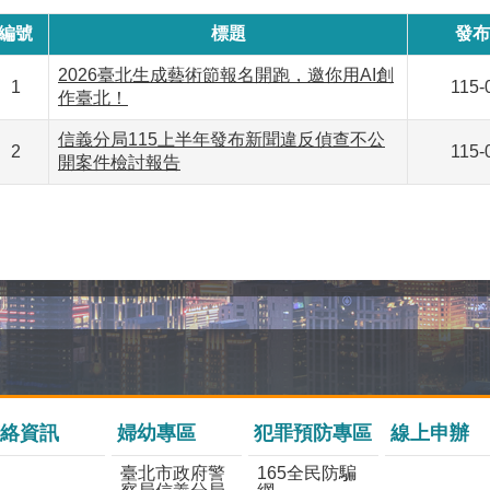
編號
標題
發布
2026臺北生成藝術節報名開跑，邀你用AI創
1
115-
作臺北！
信義分局115上半年發布新聞違反偵查不公
2
115-
開案件檢討報告
絡資訊
婦幼專區
犯罪預防專區
線上申辦
臺北市政府警
165全民防騙