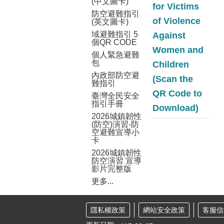
(中文圖卡)
for Victims
防空避難指引
of Violence
(英文圖卡)
域避難指引 5
Against
個QR CODE
Women and
個人緊急避難
包
Children
內政部防空避
(Scan the
難指引
QR Code to
臺灣全民安全
指引手冊
Download)
2026城鎮韌性
(防空)演習-防
空避難宣導小
卡
2026城鎮韌性
防空演習 宣導
影片完整版
更多...
隱私權政策
網站安全政策
客服信