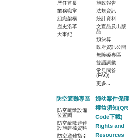
歷任首長
施政報告
業務職掌
法規資訊
組織架構
統計資料
歷史沿革
文宣品及出版
品
大事紀
預決算
政府資訊公開
無障礙專區
雙語詞彙
常見問答
(FAQ)
更多...
防空避難專區
婦幼案件保護
權益須知(QR
防空疏散設備
位置圖
Code下載)
防空疏散避難
Rights and
設施建檔資料
Resources
防空避難指引